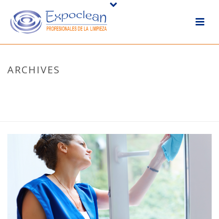
ARCHIVES
Monthly Archive for: "febrero, 2017"
HOME
/
2017
/ FEBRERO