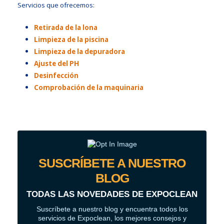
Servicios que ofrecemos:
Retirada de la lona
Limpieza de la piscina
Limpieza de la depuradora
Ajuste del PH
Desinfección
Comprobación de la maquinaria
SUSCRÍBETE A NUESTRO
BLOG
TODAS LAS NOVEDADES DE EXPOCLEAN
Suscríbete a nuestro blog y encuentra todos los
servicios de Expoclean, los mejores consejos y