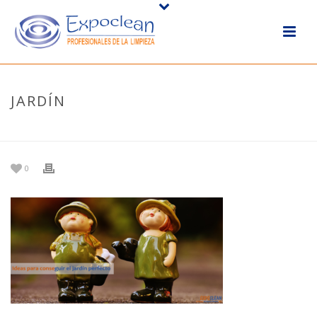
JARDÍN
HOME
/
NOTICIAS
/
IDEAS PARA TENER EL JARDÍN PERFECTO
/ JARDÍN
0