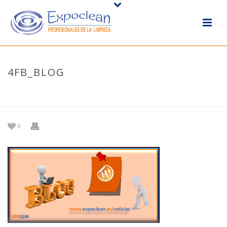
4FB_BLOG
HOME
/
NOTICIAS
/
EXPOCLEAN, TU EMPRESA DE SERVICIOS
INTEGRALES DE LIMPIEZA
/ 4FB_BLOG
0